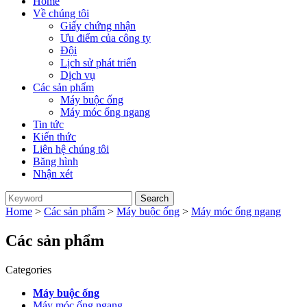
Home
Về chúng tôi
Giấy chứng nhận
Ưu điểm của công ty
Đội
Lịch sử phát triển
Dịch vụ
Các sản phẩm
Máy buộc ống
Máy móc ống ngang
Tin tức
Kiến thức
Liên hệ chúng tôi
Băng hình
Nhận xét
Home
>
Các sản phẩm
>
Máy buộc ống
>
Máy móc ống ngang
Các sản phẩm
Categories
Máy buộc ống
Máy móc ống ngang