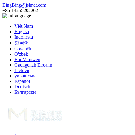
BingBing@jslmet.com
+86-13255202262
Language
Việt Nam
English
Indonesia
한국어
slovenčina
O'zbek
Bai Miaowen
Gaeilgenah Éireann
Lietuvių
українська
Español
Deutsch
Български