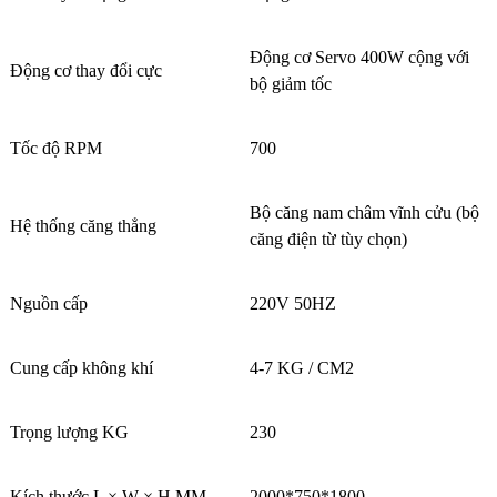
Động cơ Servo 400W cộng với
Động cơ thay đổi cực
bộ giảm tốc
Tốc độ RPM
700
Bộ căng nam châm vĩnh cửu (bộ
Hệ thống căng thẳng
căng điện từ tùy chọn)
Nguồn cấp
220V 50HZ
Cung cấp không khí
4-7 KG / CM2
Trọng lượng KG
230
Kích thước L × W × H MM
2000*750*1800